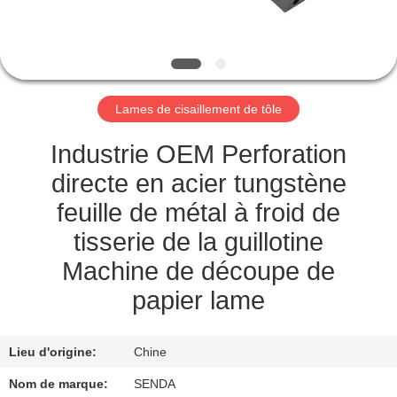
NOUS
VISITE
DE
Lames de cisaillement de tôle
L'USINE
Industrie OEM Perforation
CONTRÔLE
directe en acier tungstène
DE
feuille de métal à froid de
LA
tisserie de la guillotine
QUALITÉ
Machine de découpe de
papier lame
NOUVELLES
Lieu d'origine:
Chine
LES
Nom de marque:
SENDA