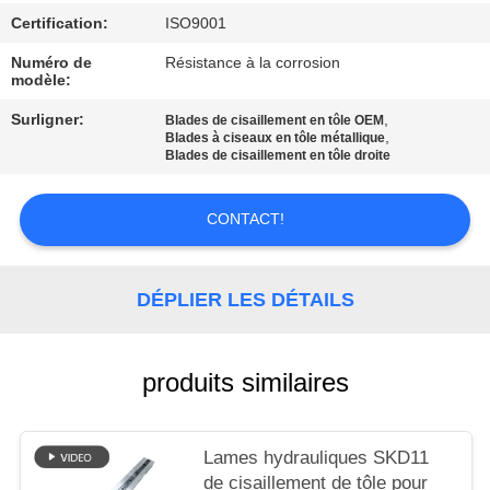
AFFAIRES
Certification:
ISO9001
Numéro de
Résistance à la corrosion
DEMANDEZ
modèle:
UN DEVIS
Surligner:
,
Blades de cisaillement en tôle OEM
,
Blades à ciseaux en tôle métallique
Blades de cisaillement en tôle droite
PLAN
DU
CONTACT!
SITE
DÉPLIER LES DÉTAILS
POLITIQUE
DE
produits similaires
CONFIDENTIALITÉ
Lames hydrauliques SKD11
de cisaillement de tôle pour