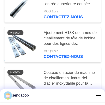
l'entrée supérieure coupée de
laminoir de bobine de queue
MOQ:1pcs
CONTACTEZ-NOUS
Ajustement H13K de lames de
cisaillement de tôle de bobine
pour des lignes de
galvanisation
MOQ:1pcs
CONTACTEZ-NOUS
Couteau en acier de machine
de cisaillement industriel
d'acier inoxydable pour la
coupe à la machine de
MOQ:1pcs
longueur
sendabob
CONTACTEZ-NOUS