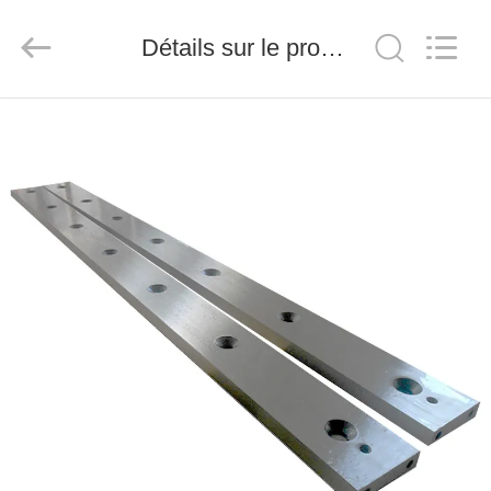
2026
Senda
Group
Détails sur le produit
Co.，
Ltd.
All
Rights
Reserved.
À
LA
MAISON
PRODUITS
VIDÉOS
À
PROPOS
DE