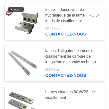
Incision douce volante
hydraulique de la lame HRC 54
froids de cisaillement
MOQ:2pcs
CONTACTEZ-NOUS
lames d'alligator de lames de
cisaillement de carbure de
tungstène du comité technique
6CrW2Si pour les moulins de
MOQ:1pcs
rouleau chauds
CONTACTEZ-NOUS
Lames chaudes 6CrW2Si de
cisaillement