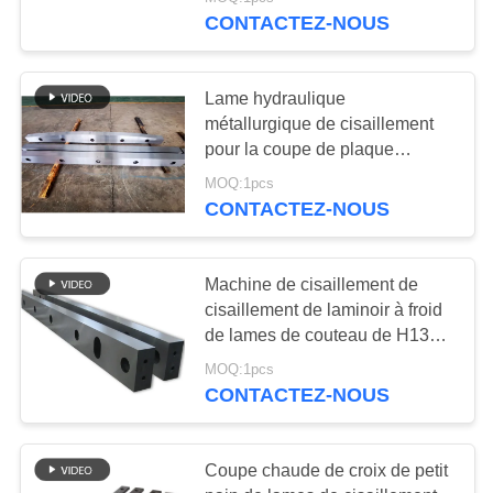
NOUS
CONTACTEZ-NOUS
VISITE
Lame hydraulique
DE
métallurgique de cisaillement
L'USINE
pour la coupe de plaque
métallique de laminoir
MOQ:1pcs
CONTACTEZ-NOUS
CONTRÔLE
DE
Machine de cisaillement de
LA
cisaillement de laminoir à froid
QUALITÉ
de lames de couteau de H13K
(4Cr5MoSiV1)
MOQ:1pcs
NOUVELLES
CONTACTEZ-NOUS
LES
Coupe chaude de croix de petit