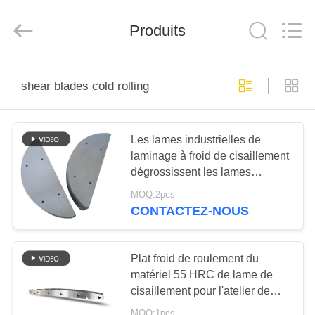
2026
Senda
Group
Produits
Co.，
Ltd.
All
Rights
Reserved.
À
shear blades cold rolling
LA
MAISON
Les lames industrielles de
laminage à froid de cisaillement
PRODUITS
dégrossissent les lames
industrielles de coupage
MOQ:2pcs
VIDÉOS
CONTACTEZ-NOUS
À
Plat froid de roulement du
PROPOS
matériel 55 HRC de lame de
cisaillement pour l'atelier de
DE
laminoir
MOQ:1pcs