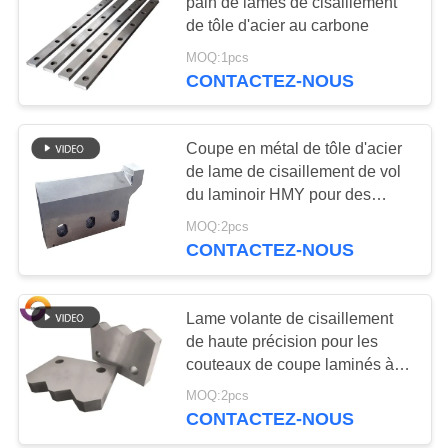
pain de lames de cisaillement
AFFAIRES
de tôle d'acier au carbone
MOQ:1pcs
DEMANDEZ
CONTACTEZ-NOUS
UN DEVIS
Coupe en métal de tôle d'acier
PLAN
de lame de cisaillement de vol
du laminoir HMY pour des
DU
Rebars
MOQ:2pcs
SITE
CONTACTEZ-NOUS
POLITIQUE
Lame volante de cisaillement
DE
de haute précision pour les
CONFIDENTIALITÉ
couteaux de coupe laminés à
chaud de plat
MOQ:2pcs
CONTACTEZ-NOUS