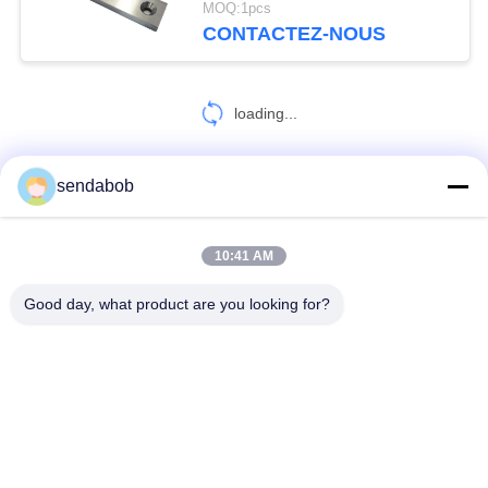
MOQ:1pcs
CONTACTEZ-NOUS
loading...
sendabob
CONTACT!
10:41 AM
Catégories populaires
Tous
Good day, what product are you looking for?
Lame Hydraulique De Cisaillement
Lames De Cisaillement De Tôle
Lames Rotatoires De Découpeuse
Cisaillez Fendre Des Couteaux
Lame Volante De Cisaillement
Lames En Acier De Cisaillement