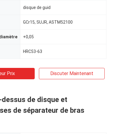
disque de guid
GCr15, SUJR, ASTM52100
 diamètre
+0,05
HRC53-63
eur Prix
Discuter Maintenant
-dessus de disque et
ises de séparateur de bras