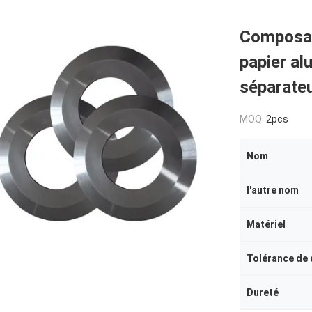
Composan
papier a
séparateu
MOQ:
2pcs
Nom
l'autre nom
Matériel
Tolérance de
Dureté