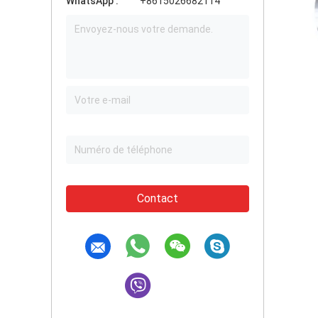
WhatsApp :
+8615026682114
Contact