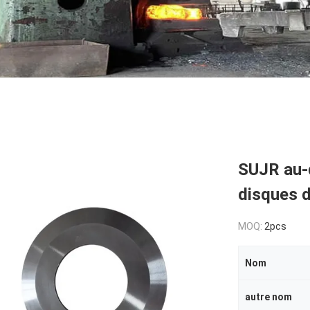
SUJR au-
disques d
MOQ:
2pcs
Nom
autre nom