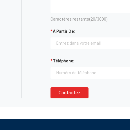
Caractères restants(
20
/3000)
À Partir De:
Téléphone:
Contactez