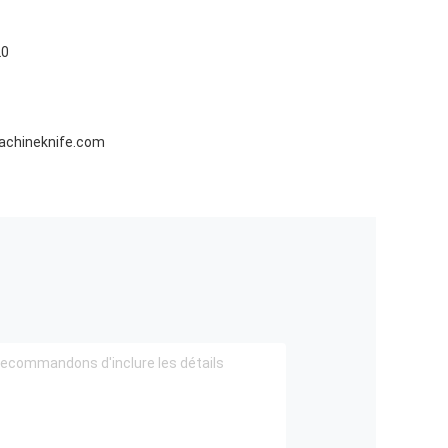
20
chineknife.com