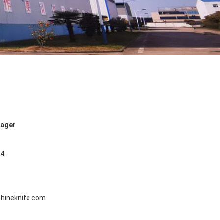
nager
14
ineknife.com