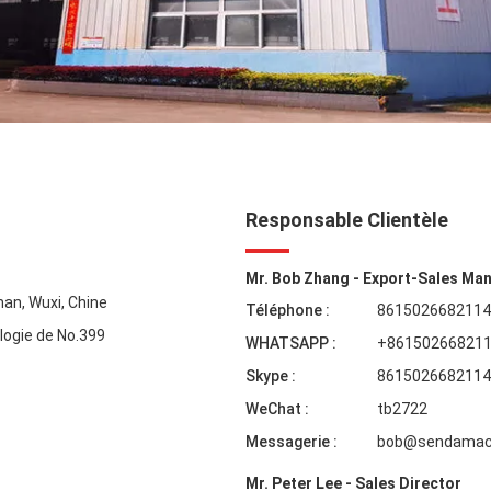
Responsable Clientèle
Mr. Bob Zhang - Export-Sales Ma
han, Wuxi, Chine
Téléphone :
8615026682114
logie de No.399
WHATSAPP :
+86150266821
Skype :
8615026682114
WeChat :
tb2722
Messagerie :
bob@sendamach
Mr. Peter Lee - Sales Director