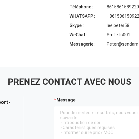
Téléphone :
8615861589220
WHATSAPP :
+86158615892
Skype :
lee.peter58
WeChat :
Smile-ls001
Messagerie :
Peter@sendama
PRENEZ CONTACT AVEC NOUS
Message:
port-