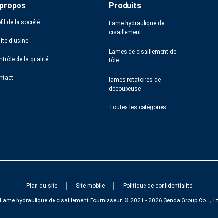
 propos
Produits
fil de la société
Lame hydraulique de
cisaillement
ite d'usine
Lames de cisaillement de
trôle de la qualité
tôle
ntact
lames rotatoires de
découpeuse
Toutes les catégories
Plan du site
│
Site mobile
│
Politique de confidentialité
Lame hydraulique de cisaillement Fournisseur. © 2021 - 2026 Senda Group Co.，Ltd