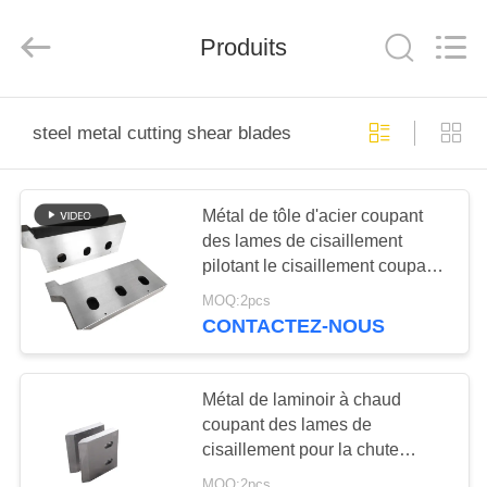
2026
Senda
Group
Produits
Co.，
Ltd.
All
Rights
Reserved.
À
steel metal cutting shear blades
LA
MAISON
Métal de tôle d'acier coupant
des lames de cisaillement
PRODUITS
pilotant le cisaillement coupant
pour des Rebars
MOQ:2pcs
VIDÉOS
CONTACTEZ-NOUS
À
Métal de laminoir à chaud
PROPOS
coupant des lames de
cisaillement pour la chute
DE
Chopper Side Trimmer
MOQ:2pcs