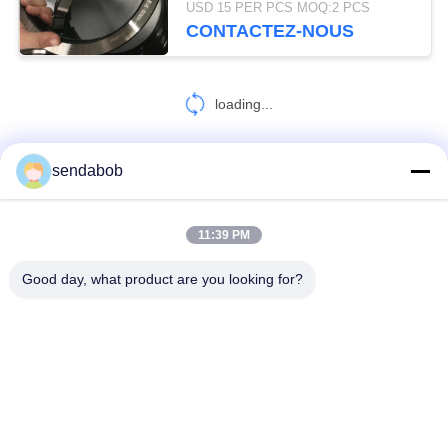
USD 15 PER PCS MOQ:2 PCS
CONTACTEZ-NOUS
loading...
sendabob
CONTACT!
11:39 PM
Catégories populaires
Tous
Good day, what product are you looking for?
Lame Hydraulique De Cisaillement
Lames De Cisaillement De Tôle
Lames Rotatoires De Découpeuse
Cisaillez Fendre Des Couteaux
Lame Volante De Cisaillement
Lames En Acier De Cisaillement