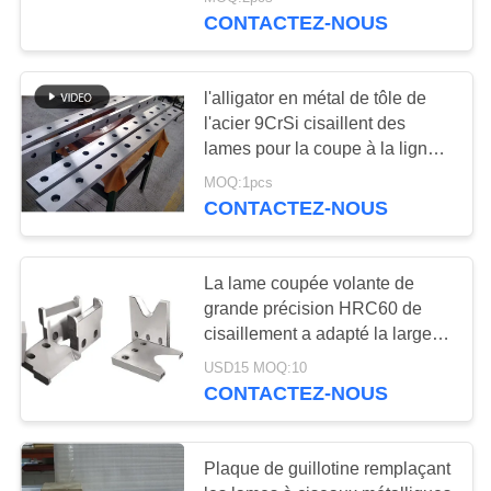
NOUS
CONTACTEZ-NOUS
VISITE
l'alligator en métal de tôle de
DE
l'acier 9CrSi cisaillent des
L'USINE
lames pour la coupe à la ligne
de longueur
MOQ:1pcs
CONTACTEZ-NOUS
CONTRÔLE
DE
La lame coupée volante de
LA
grande précision HRC60 de
QUALITÉ
cisaillement a adapté la largeur
aux besoins du client pour le
USD15 MOQ:10
meulage
NOUVELLES
CONTACTEZ-NOUS
LES
Plaque de guillotine remplaçant