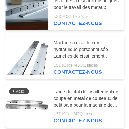
les lames à ciseaux métalliques
AFFAIRES
pour le travail des métaux
USD MOQ:10 pièces
DEMANDEZ
CONTACTEZ-NOUS
UN DEVIS
Machine à cisaillement
PLAN
hydraulique personnalisée
Lamelles de cisaillement
DU
Lamelles d'acier inoxydable
USD10/pcs MOQ:1 pièces
SITE
Coupe de couteau Machine à
CONTACTEZ-NOUS
cisaillement métallique Lamelle
POLITIQUE
Lame de plat de cisaillement de
DE
coupe en métal de couteaux de
CONFIDENTIALITÉ
petit pain pour la machine de
fente automatique
USD10/pcs MOQ:1pcs
CONTACTEZ-NOUS