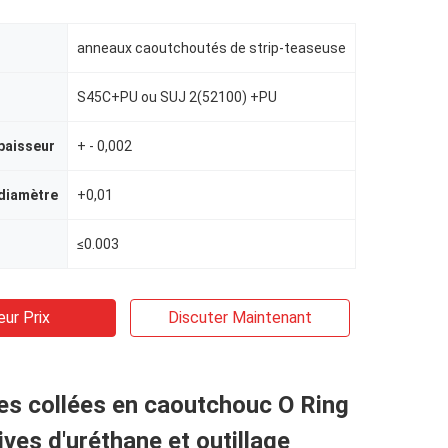
anneaux caoutchoutés de strip-teaseuse
S45C+PU ou SUJ 2(52100) +PU
paisseur
+ - 0,002
 diamètre
+0,01
≤0.003
eur Prix
Discuter Maintenant
es collées en caoutchouc O Ring
ives d'uréthane et outillage