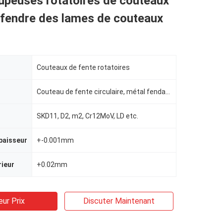
upeuses rotatoires de couteaux
t fendre des lames de couteaux
Couteaux de fente rotatoires
Couteau de fente circulaire, métal fendant des lames
SKD11, D2, m2, Cr12MoV, LD etc.
paisseur
+-0.001mm
rieur
+0.02mm
eur Prix
Discuter Maintenant