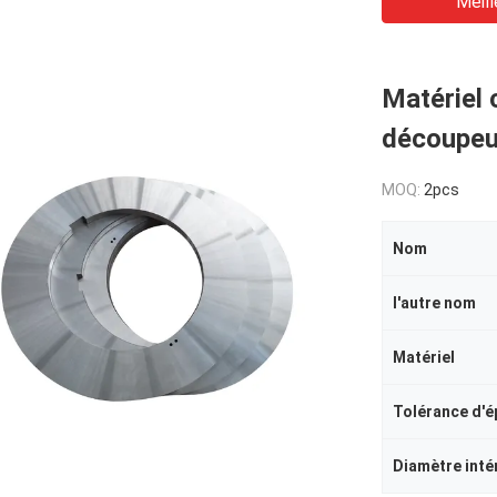
Meill
Matériel 
découpeus
MOQ:
2pcs
Nom
l'autre nom
Matériel
Tolérance d'é
Diamètre inté