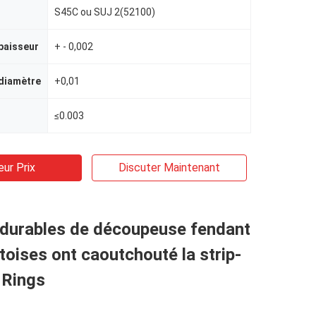
S45C ou SUJ 2(52100)
paisseur
+ - 0,002
 diamètre
+0,01
≤0.003
eur Prix
Discuter Maintenant
 durables de découpeuse fendant
toises ont caoutchouté la strip-
 Rings