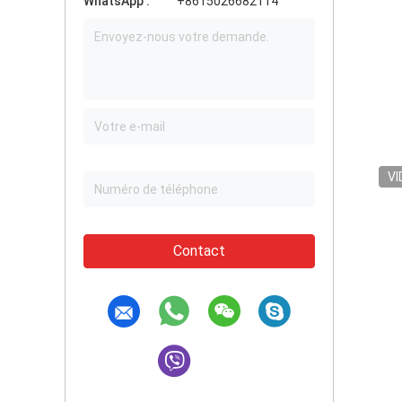
WhatsApp :
+8615026682114
VI
Contact