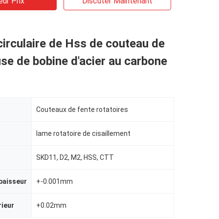
eur Prix
Discuter Maintenant
circulaire de Hss de couteau de
e de bobine d'acier au carbone
Couteaux de fente rotatoires
lame rotatoire de cisaillement
SKD11, D2, M2, HSS, CTT
paisseur
+-0.001mm
rieur
+0.02mm