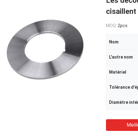
Les déco
cisaillen
MOQ:
2pcs
Nom
L'autre nom
Matériel
Tolérance d'é
Diamètre inté
Meill