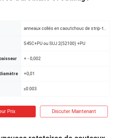
anneaux collés en caoutchouc de strip-teaseuse de découpeuse
S45C+PU ou SUJ 2(52100) +PU
paisseur
+ - 0,002
 diamètre
+0,01
≤0.003
eur Prix
Discuter Maintenant