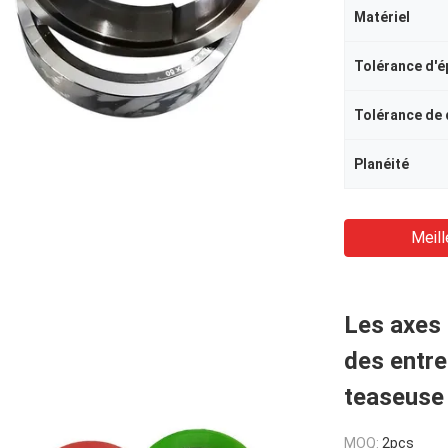
Matériel
Tolérance d'é
Tolérance de
Planéité
Meill
Les axes
des entre
teaseuse
MOQ:
2pcs