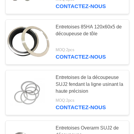
NOUS
CONTACTEZ-NOUS
VISITE
114
Entretoises 85HA 120x60x5 de
DE
découpeuse de tôle
lames rotatoires de
L'USINE
découpeuse
MOQ:2pcs
CONTACTEZ-NOUS
CONTRÔLE
DE
Entretoises de la découpeuse
LA
SUJ2 fendant la ligne usinant la
QUALITÉ
48
haute précision
Cisaillez fendre des
MOQ:2pcs
NOUVELLES
CONTACTEZ-NOUS
couteaux
LES
Entretoises Overarm SUJ2 de