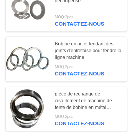
découpeuse
AFFAIRES
MOQ:2pcs
51
DEMANDEZ
CONTACTEZ-NOUS
lame volante de
UN DEVIS
cisaillement
Bobine en acier fendant des
PLAN
joints d'entretoise pour fendre la
ligne machine
DU
MOQ:2pcs
SITE
CONTACTEZ-NOUS
23
POLITIQUE
Lames en acier de
pièce de rechange de
DE
cisaillement de machine de
cisaillement
CONFIDENTIALITÉ
fente de bobine en métal
d'anneaux d'entretoise
MOQ:2pcs
105x32x3
CONTACTEZ-NOUS