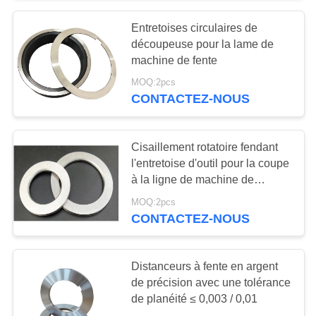
Entretoises circulaires de
20
découpeuse pour la lame de
Lames de
machine de fente
MOQ:2pcs
cisaillement
CONTACTEZ-NOUS
d'alligator
Cisaillement rotatoire fendant
l'entretoise d'outil pour la coupe
à la ligne de machine de
25
longueur
MOQ:2pcs
lames de hachoir à
CONTACTEZ-NOUS
ferraille
Distanceurs à fente en argent
de précision avec une tolérance
de planéité ≤ 0,003 / 0,01