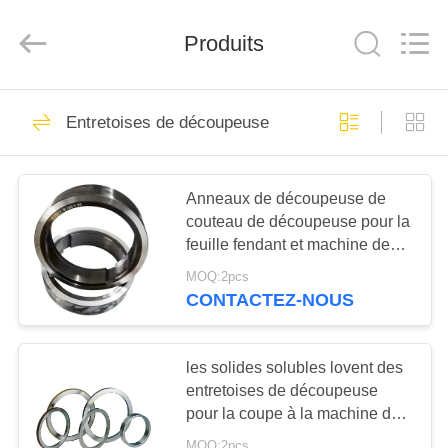
2026
Senda
Group
Produits
Co.，
Ltd.
All
Rights
Reserved.
À
30
Entretoises de découpeuse
LA
Lame hydraulique
MAISON
de cisaillement
Anneaux de découpeuse de
couteau de découpeuse pour la
PRODUITS
feuille fendant et machine de
rebobinage
MOQ:2pcs
VIDÉOS
CONTACTEZ-NOUS
29
Lames de
À
les solides solubles lovent des
PROPOS
entretoises de découpeuse
cisaillement de tôle
pour la coupe à la machine de
DE
longueur
MOQ:2pcs