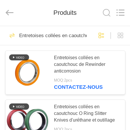
2026
Senda
Group
Produits
Co.，
Ltd.
All
Rights
Reserved.
À
30
Entretoises collées en caoutchouc
LA
Lame hydraulique
MAISON
de cisaillement
Entretoises collées en
caoutchouc de Rewinder
PRODUITS
anticorrosion
MOQ:2pcs
VIDÉOS
CONTACTEZ-NOUS
29
Lames de
À
Entretoises collées en
PROPOS
caoutchouc O Ring Slitter
cisaillement de tôle
Knives d'uréthane et outillage
DE
MOQ:2pcs