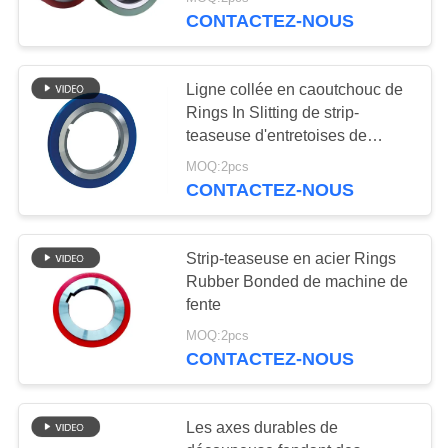
NOUS
CONTACTEZ-NOUS
VISITE
114
Ligne collée en caoutchouc de
DE
Rings In Slitting de strip-
lames rotatoires de
L'USINE
teaseuse d'entretoises de
grande pureté
découpeuse
MOQ:2pcs
CONTACTEZ-NOUS
CONTRÔLE
DE
Strip-teaseuse en acier Rings
LA
Rubber Bonded de machine de
QUALITÉ
48
fente
Cisaillez fendre des
MOQ:2pcs
NOUVELLES
CONTACTEZ-NOUS
couteaux
LES
Les axes durables de