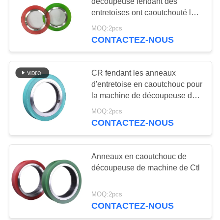
découpeuse fendant des
AFFAIRES
entretoises ont caoutchouté la
strip-teaseuse Rings
MOQ:2pcs
51
DEMANDEZ
CONTACTEZ-NOUS
lame volante de
UN DEVIS
cisaillement
CR fendant les anneaux
PLAN
d'entretoise en caoutchouc pour
la machine de découpeuse de
DU
bobine d'acier inoxydable
MOQ:2pcs
SITE
CONTACTEZ-NOUS
23
POLITIQUE
Lames en acier de
Anneaux en caoutchouc de
DE
découpeuse de machine de Ctl
cisaillement
CONFIDENTIALITÉ
MOQ:2pcs
CONTACTEZ-NOUS