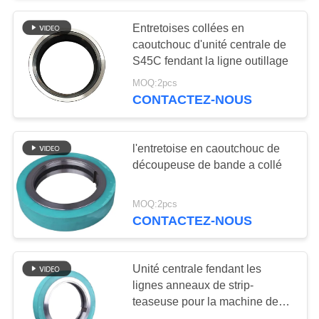
Entretoises collées en
20
caoutchouc d'unité centrale de
Lames de
S45C fendant la ligne outillage
MOQ:2pcs
cisaillement
CONTACTEZ-NOUS
d'alligator
l'entretoise en caoutchouc de
découpeuse de bande a collé
25
MOQ:2pcs
lames de hachoir à
CONTACTEZ-NOUS
ferraille
Unité centrale fendant les
lignes anneaux de strip-
teaseuse pour la machine de
fente de feuille