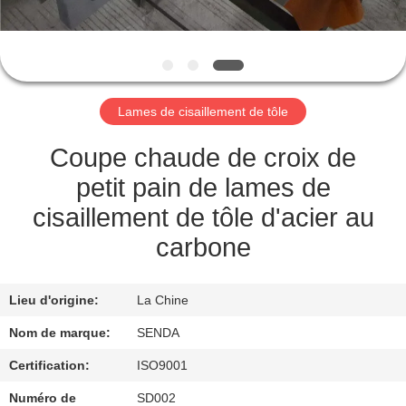
NOUS
VISITE
DE
Lames de cisaillement de tôle
L'USINE
Coupe chaude de croix de
CONTRÔLE
petit pain de lames de
DE
cisaillement de tôle d'acier au
LA
carbone
QUALITÉ
Lieu d'origine:
La Chine
NOUVELLES
Nom de marque:
SENDA
Certification:
ISO9001
LES
Numéro de
SD002