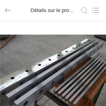
2026
Senda
Group
Détails sur le produit
Co.，
Ltd.
All
Rights
Reserved.
À
LA
MAISON
PRODUITS
VIDÉOS
À
PROPOS
DE