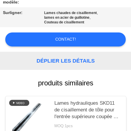
AFFAIRES
modèle:
Surligner:
,
Lames chaudes de cisaillement
,
lames en acier de guillotine
DEMANDEZ
Couteau de cisaillement
UN DEVIS
CONTACT!
PLAN
DU
DÉPLIER LES DÉTAILS
SITE
produits similaires
POLITIQUE
DE
Lames hydrauliques SKD11
CONFIDENTIALITÉ
de cisaillement de tôle pour
l'entrée supérieure coupée de
laminoir de bobine de queue
MOQ:1pcs