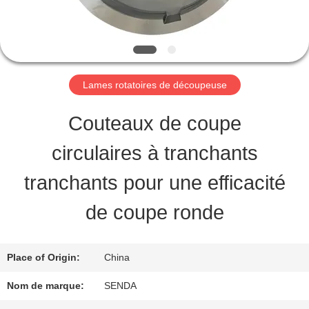
PROPOS
DE
NOUS
Lames rotatoires de découpeuse
VISITE
Couteaux de coupe
DE
circulaires à tranchants
L'USINE
tranchants pour une efficacité
de coupe ronde
CONTRÔLE
DE
Place of Origin:
China
LA
Nom de marque:
SENDA