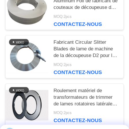
Aluminum Foil de fabricant de
SITE
couteaux de découpeuse de
tôle
MOQ:2pcs
CONTACTEZ-NOUS
POLITIQUE
DE
Fabricant Circular Slitter
Blades de lame de machine
CONFIDENTIALITÉ
de la découpeuse D2 pour la
ligne de revêtement de fer-
MOQ:2pcs
blanc
CONTACTEZ-NOUS
Roulement matériel de
transformateurs de trimmer
de lames rotatoires latérales
de découpeuse
MOQ:2pcs
CONTACTEZ-NOUS