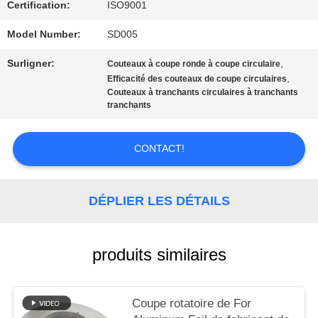
QUALITÉ
Certification:
ISO9001
Model Number:
SD005
NOUVELLES
Surligner:
,
Couteaux à coupe ronde à coupe circulaire
,
Efficacité des couteaux de coupe circulaires
Couteaux à tranchants circulaires à tranchants
LES
tranchants
AFFAIRES
CONTACT!
DEMANDEZ
DÉPLIER LES DÉTAILS
UN DEVIS
produits similaires
PLAN
DU
Coupe rotatoire de For