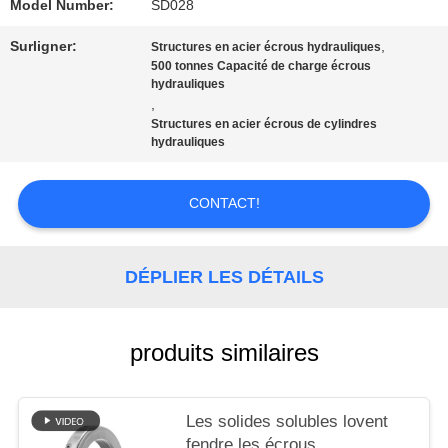
QUALITÉ
Model Number:
SD028
Surligner:
,
Structures en acier écrous hydrauliques
500 tonnes Capacité de charge écrous
NOUVELLES
hydrauliques
,
Structures en acier écrous de cylindres
hydrauliques
LES
AFFAIRES
CONTACT!
DEMANDEZ
DÉPLIER LES DÉTAILS
UN DEVIS
produits similaires
PLAN
Les solides solubles lovent
DU
fendre les écrous