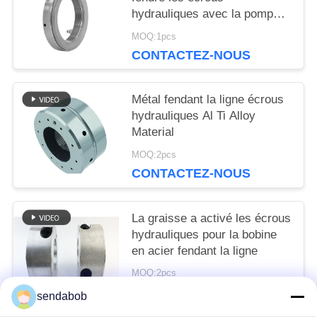
SITE
hydrauliques avec la pompe à
haute pression de graisse
MOQ:1pcs
CONTACTEZ-NOUS
POLITIQUE
DE
Métal fendant la ligne écrous
hydrauliques Al Ti Alloy
CONFIDENTIALITÉ
Material
MOQ:2pcs
CONTACTEZ-NOUS
La graisse a activé les écrous
hydrauliques pour la bobine
en acier fendant la ligne
MOQ:2pcs
CONTACTEZ-NOUS
sendabob