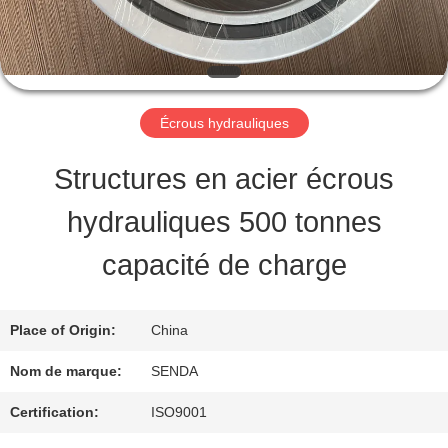
PROPOS
DE
NOUS
Écrous hydrauliques
VISITE
Structures en acier écrous
DE
hydrauliques 500 tonnes
L'USINE
capacité de charge
CONTRÔLE
Place of Origin:
China
DE
Nom de marque:
SENDA
LA
Certification:
ISO9001