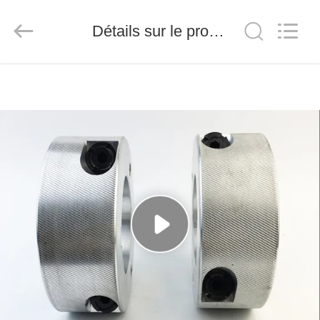
2026
Senda
Group
Détails sur le produit
Co.，
Ltd.
All
Rights
Reserved.
À
LA
MAISON
PRODUITS
VIDÉOS
À
PROPOS
DE