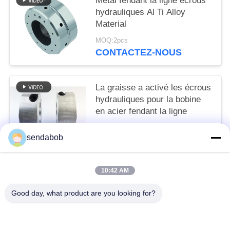
Métal fendant la ligne écrous
hydrauliques Al Ti Alloy
Material
MOQ:2pcs
CONTACTEZ-NOUS
La graisse a activé les écrous
hydrauliques pour la bobine
en acier fendant la ligne
MOQ:2pcs
sendabob
CONTACTEZ-NOUS
10:42 AM
Catégories populaires
Tous
Good day, what product are you looking for?
Lame Hydraulique De Cisaillement
Lames De Cisaillement De Tôle