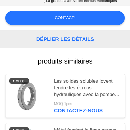
,
La graisse a activé les écrous mécaniques
AFFAIRES
CONTACT!
DEMANDEZ
UN DEVIS
DÉPLIER LES DÉTAILS
PLAN
DU
produits similaires
SITE
Les solides solubles lovent
POLITIQUE
fendre les écrous
hydrauliques avec la pompe à
DE
haute pression de graisse
CONFIDENTIALITÉ
MOQ:1pcs
CONTACTEZ-NOUS