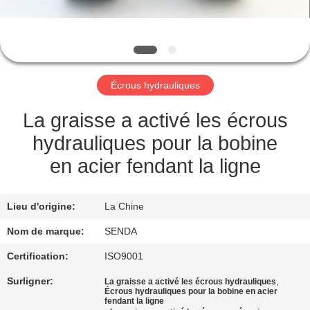
NOUS
VISITE
DE
Écrous hydrauliques
L'USINE
La graisse a activé les écrous
CONTRÔLE
hydrauliques pour la bobine
DE
en acier fendant la ligne
LA
QUALITÉ
Lieu d'origine:
La Chine
Nom de marque:
SENDA
NOUVELLES
Certification:
ISO9001
Surligner:
,
La graisse a activé les écrous hydrauliques
LES
Écrous hydrauliques pour la bobine en acier
fendant la ligne