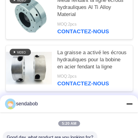
Métal fendant la ligne écrous
hydrauliques Al Ti Alloy
Material
MOQ:2pcs
CONTACTEZ-NOUS
La graisse a activé les écrous
hydrauliques pour la bobine
en acier fendant la ligne
MOQ:2pcs
CONTACTEZ-NOUS
sendabob
Catégories populaires
Tous
5:20 AM
Lame Hydraulique De Cisaillement
Lames De Cisaillement De Tôle
Good day, what product are you looking for?