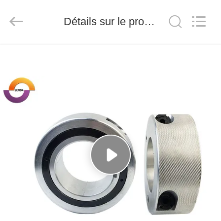
2026
Senda
Group
Détails sur le produit
Co.，
Ltd.
All
Rights
Reserved.
À
LA
MAISON
PRODUITS
VIDÉOS
À
PROPOS
DE