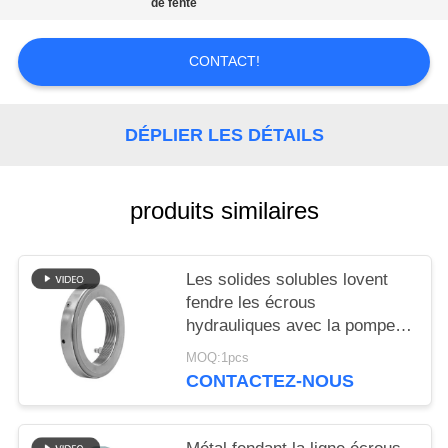
de fente
AFFAIRES
CONTACT!
DEMANDEZ
UN DEVIS
DÉPLIER LES DÉTAILS
PLAN
DU
produits similaires
SITE
Les solides solubles lovent
POLITIQUE
fendre les écrous
hydrauliques avec la pompe à
DE
haute pression de graisse
CONFIDENTIALITÉ
MOQ:1pcs
CONTACTEZ-NOUS