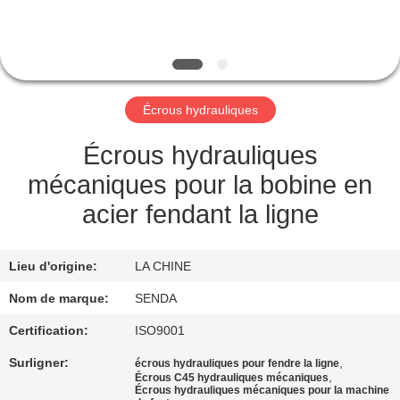
NOUS
VISITE
DE
Écrous hydrauliques
L'USINE
Écrous hydrauliques
CONTRÔLE
mécaniques pour la bobine en
DE
acier fendant la ligne
LA
QUALITÉ
Lieu d'origine:
LA CHINE
Nom de marque:
SENDA
NOUVELLES
Certification:
ISO9001
Surligner:
,
écrous hydrauliques pour fendre la ligne
LES
,
Écrous C45 hydrauliques mécaniques
Écrous hydrauliques mécaniques pour la machine