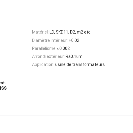
Matériel:
LD, SKD11, D2, m2 etc.
Diamètre intérieur:
+0,02
Parallélisme:
≤0.002
Arrondi extérieur:
Ra0.1um
Application:
usine de transformateurs
,
ent
 HSS