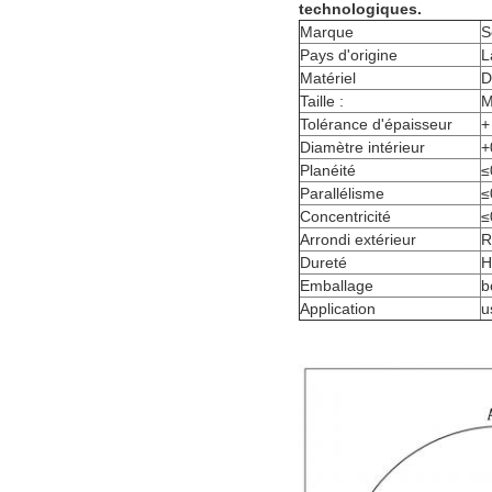
technologiques.
Marque
S
Pays d'origine
L
Matériel
D
Taille :
M
Tolérance d'épaisseur
+
Diamètre intérieur
+
Planéité
≤
Parallélisme
≤
Concentricité
≤
Arrondi extérieur
R
Dureté
H
Emballage
b
Application
u