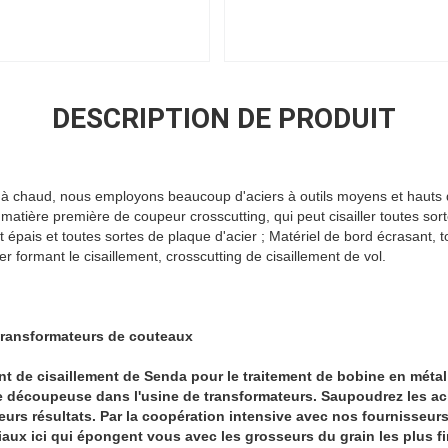
DESCRIPTION DE PRODUIT
e à chaud, nous employons beaucoup d'aciers à outils moyens et hauts d'
tière première de coupeur crosscutting, qui peut cisailler toutes sortes
t épais et toutes sortes de plaque d'acier ; Matériel de bord écrasant, t
r formant le cisaillement, crosscutting de cisaillement de vol.
 transformateurs de couteaux
t de cisaillement de Senda pour le traitement de bobine en métal
 découpeuse dans l'usine de transformateurs. Saupoudrez les aci
lleurs résultats. Par la coopération intensive avec nos fournisseu
riaux ici qui épongent vous avec les grosseurs du grain les plus f