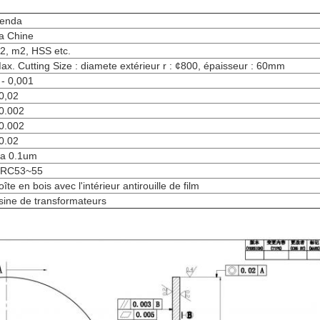
enda
a Chine
2, m2, HSS etc.
ax. Cutting Size : diamete extérieur r : ¢800, épaisseur : 60mm
 - 0,001
0,02
0.002
0.002
0.02
a 0.1um
RC53~55
oîte en bois avec l'intérieur antirouille de film
sine de transformateurs