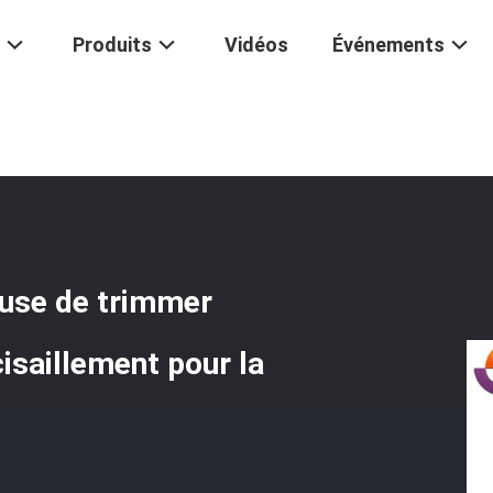
Produits
Vidéos
Événements
Lames Rotatoires De Découpeuse De Trimmer Latéral Roulant Le Cout
use de trimmer
cisaillement pour la