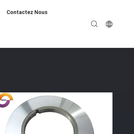
Contactez Nous
eau De Cisaillement Pour La Machine De Découpeuse