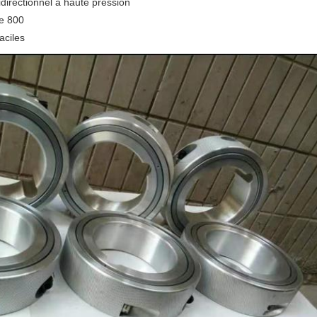
bidirectionnel à haute pression
re 800
aciles