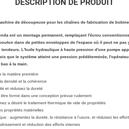
DESCRIPTION DE PRODUIT
achine de découpeuse pour les chaînes de fabrication de bobine
enda est un montage permanent, remplaçant l'écrou conventionnel
 boulon dans de petites enveloppes de l'espace où il peut ne pas 
s tendeurs. L'huile hydraulique à haute pression d'une pompe ap
 fois que le système atteint une pression prédéterminée, l'opérateu
 bas à la main.
e la matière première
a densité et la cohérence
ité et réduisez la dureté
r être formé dans une conception prévue rudement
nez a désiré le traitement thermique de vide de propriétés
es propriétés matérielles
que : augmentez la dureté, la résistance à l'usure, et réduisez les effor
ndrissement et réduction des efforts internes