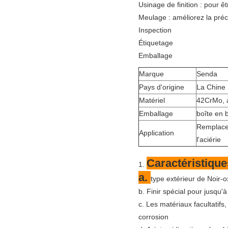
Usinage de finition : pour 
Meulage : améliorez la préc
Inspection
Étiquetage
Emballage
Marque
Senda
Pays d'origine
La Chine
Matériel
42CrMo, a
Emballage
boîte en b
Remplacem
Application
l'aciérie
Caractéristique
1.
a.
type extérieur de Noir-
b. Finir spécial pour jusqu'
c. Les matériaux facultatif
corrosion