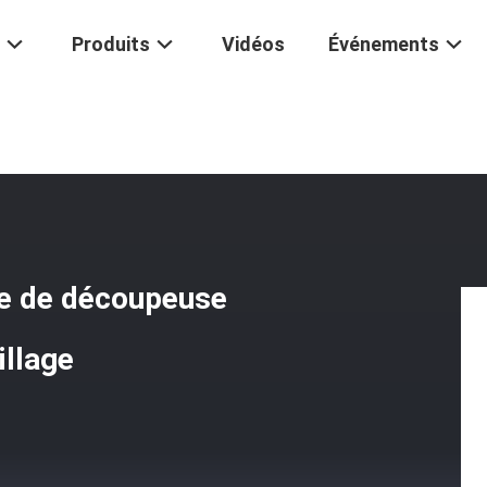
Produits
Vidéos
Événements
De L'hydraulique De Découpeuse De Bobine Fendant La Ligne Outillage
ue de découpeuse
illage