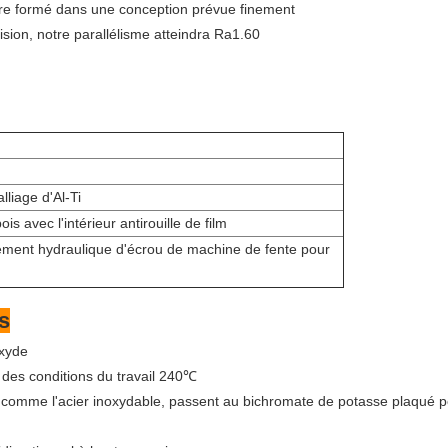
être formé dans une conception prévue finement
ision, notre parallélisme atteindra Ra1.60
lliage d'Al-Ti
ois avec l'intérieur antirouille de film
ent hydraulique d'écrou de machine de fente pour
s
oxyde
à des conditions du travail 240℃
s, comme l'acier inoxydable, passent au bichromate de potasse plaqué po