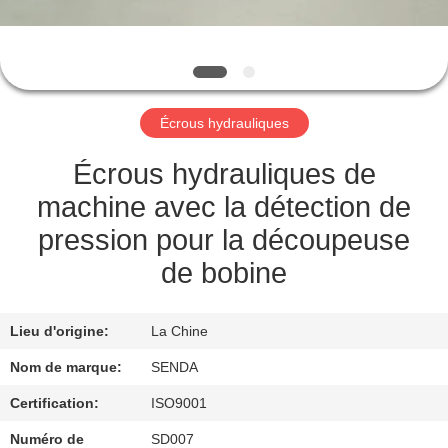
NOUS
VISITE
DE
Écrous hydrauliques
L'USINE
Écrous hydrauliques de
CONTRÔLE
machine avec la détection de
DE
pression pour la découpeuse
LA
de bobine
QUALITÉ
Lieu d'origine:
La Chine
NOUVELLES
Nom de marque:
SENDA
Certification:
ISO9001
LES
Numéro de
SD007