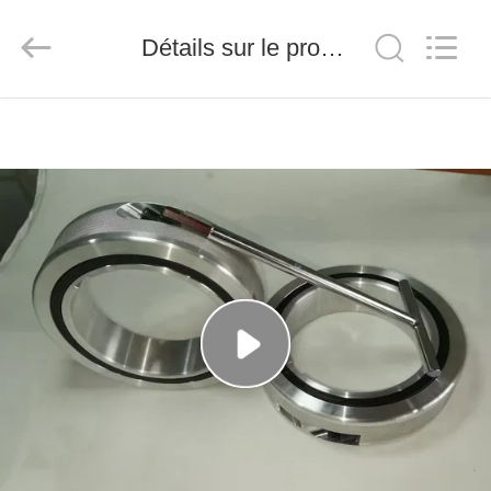
2026
Senda
Group
Détails sur le produit
Co.，
Ltd.
All
Rights
Reserved.
À
LA
MAISON
PRODUITS
VIDÉOS
À
PROPOS
DE