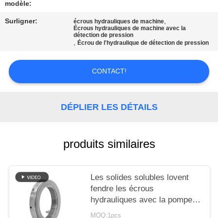
AFFAIRES
modèle:
Surligner:
,
écrous hydrauliques de machine
Écrous hydrauliques de machine avec la
DEMANDEZ
détection de pression
,
Écrou de l'hydraulique de détection de pression
UN DEVIS
CONTACT!
PLAN
DU
DÉPLIER LES DÉTAILS
SITE
produits similaires
POLITIQUE
DE
CONFIDENTIALITÉ
Les solides solubles lovent
fendre les écrous
hydrauliques avec la pompe à
haute pression de graisse
MOQ:1pcs