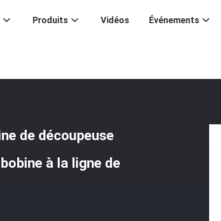
Produits
Vidéos
Événements
liques De Machine De Découpeuse Mécaniques Pour La Coupe De Bobin
ine de découpeuse
obine à la ligne de