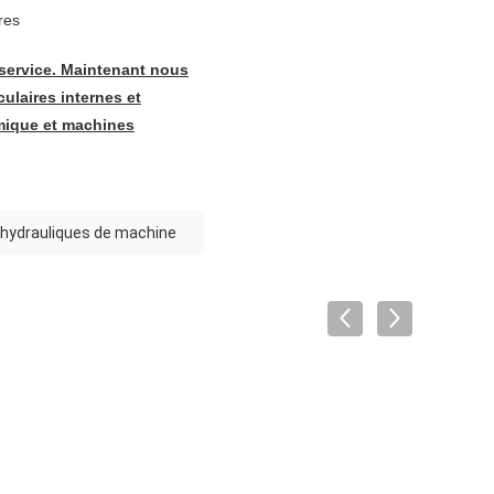
res
 service. Maintenant nous
ulaires internes et
rmique et machines
 hydrauliques de machine