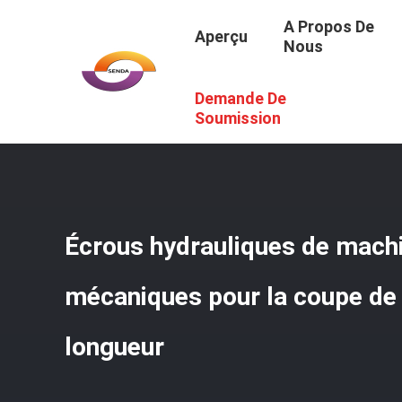
A Propos De
Aperçu
Nous
Demande De
Aperçu
/
Produits
/
Écrous Hydrauliques
/
Écrous Hydrau
Soumission
Écrous hydrauliques de mach
mécaniques pour la coupe de b
longueur