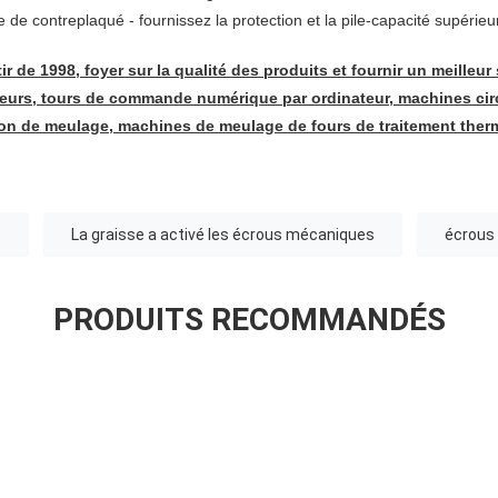
 de contreplaqué - fournissez la protection et la pile-capacité supérieu
 de 1998, foyer sur la qualité des produits et fournir un meilleur
leurs, tours de commande numérique par ordinateur, machines circ
ion de meulage, machines de meulage de fours de traitement the
o
La graisse a activé les écrous mécaniques
écrous
PRODUITS RECOMMANDÉS