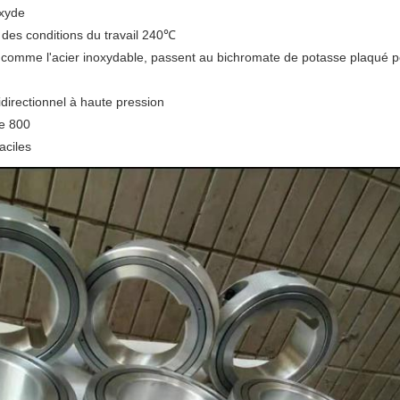
oxyde
à des conditions du travail 240℃
s, comme l'acier inoxydable, passent au bichromate de potasse plaqué po
bidirectionnel à haute pression
re 800
aciles