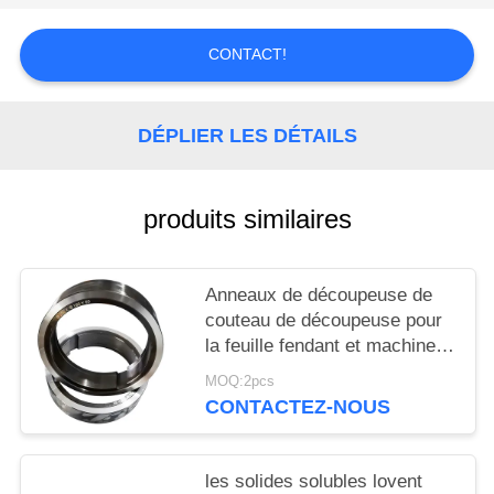
AFFAIRES
CONTACT!
DEMANDEZ
UN DEVIS
DÉPLIER LES DÉTAILS
PLAN
produits similaires
DU
SITE
Anneaux de découpeuse de
couteau de découpeuse pour
POLITIQUE
la feuille fendant et machine
DE
de rebobinage
MOQ:2pcs
CONFIDENTIALITÉ
CONTACTEZ-NOUS
les solides solubles lovent