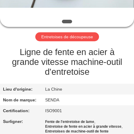
NOUS
VISITE
DE
Entretoises de découpeuse
L'USINE
Ligne de fente en acier à
CONTRÔLE
grande vitesse machine-outil
DE
d'entretoise
LA
QUALITÉ
Lieu d'origine:
La Chine
Nom de marque:
SENDA
NOUVELLES
Certification:
ISO9001
Surligner:
,
Fente de l'entretoise de lame
LES
,
Entretoise de fente en acier à grande vitesse
Entretoises de machine-outil de fente