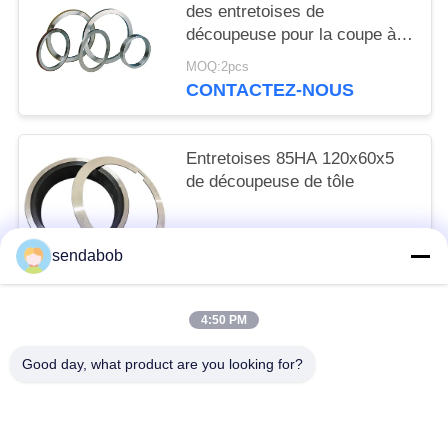
des entretoises de
découpeuse pour la coupe à
la machine de longueur
MOQ:2pcs
CONTACTEZ-NOUS
Entretoises 85HA 120x60x5
de découpeuse de tôle
MOQ:2pcs
sendabob
CONTACTEZ-NOUS
4:50 PM
Catégories populaires
Tous
Good day, what product are you looking for?
Lame Hydraulique De Cisaillement
Lames De Cisaillement De Tôle