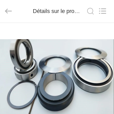
2026
Senda
Group
Détails sur le produit
Co.，
Ltd.
All
Rights
Reserved.
À
LA
MAISON
PRODUITS
VIDÉOS
À
PROPOS
DE