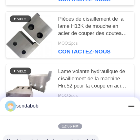
SITE
Pièces de cisaillement de la
lame H13K de mouche en
POLITIQUE
acier de couper des couteaux
de plat
DE
MOQ:2pcs
CONTACTEZ-NOUS
CONFIDENTIALITÉ
Lame volante hydraulique de
cisaillement de la machine
Hrc52 pour la coupe en acier
de chute
MOQ:2pcs
CONTACTEZ-NOUS
sendabob
12:06 PM
Catégories populaires
Tous