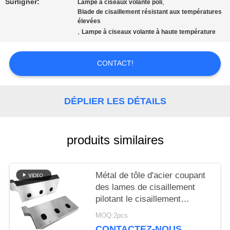
QUALITÉ
Surligner:
,
Lampe à ciseaux volante poli
Blade de cisaillement résistant aux températures
élevées
,
Lampe à ciseaux volante à haute température
NOUVELLES
CONTACT!
LES
AFFAIRES
DÉPLIER LES DÉTAILS
DEMANDEZ
produits similaires
UN DEVIS
Métal de tôle d'acier coupant
des lames de cisaillement
PLAN
pilotant le cisaillement
coupant pour des Rebars
MOQ:2pcs
DU
CONTACTEZ-NOUS