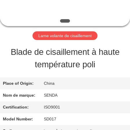
PROPOS
DE
NOUS
Lame volante de cisaillement
VISITE
Blade de cisaillement à haute
DE
température poli
L'USINE
Place of Origin:
China
CONTRÔLE
Nom de marque:
SENDA
DE
Certification:
ISO9001
LA
Model Number:
SD017