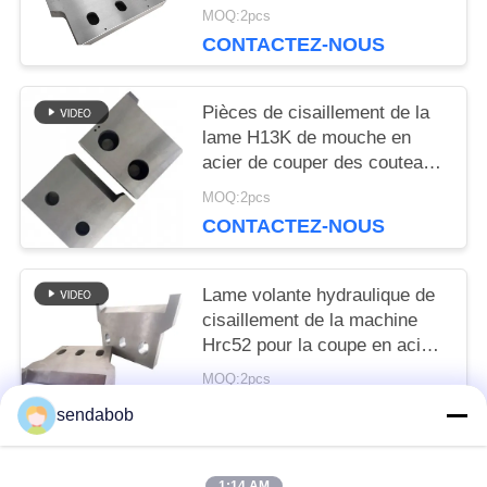
coupant pour des Rebars
MOQ:2pcs
SITE
CONTACTEZ-NOUS
POLITIQUE
Pièces de cisaillement de la
lame H13K de mouche en
DE
acier de couper des couteaux
de plat
CONFIDENTIALITÉ
MOQ:2pcs
CONTACTEZ-NOUS
Lame volante hydraulique de
cisaillement de la machine
Hrc52 pour la coupe en acier
de chute
MOQ:2pcs
CONTACTEZ-NOUS
sendabob
1:14 AM