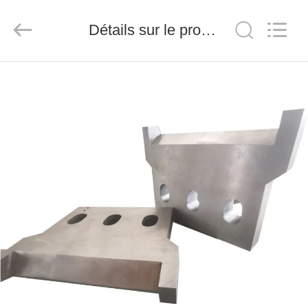
-
2026
Détails sur le produit
Senda
Group
Co.，
Ltd.
À
All
Rights
Reserved.
LA
MAISON
PRODUITS
VIDÉOS
À