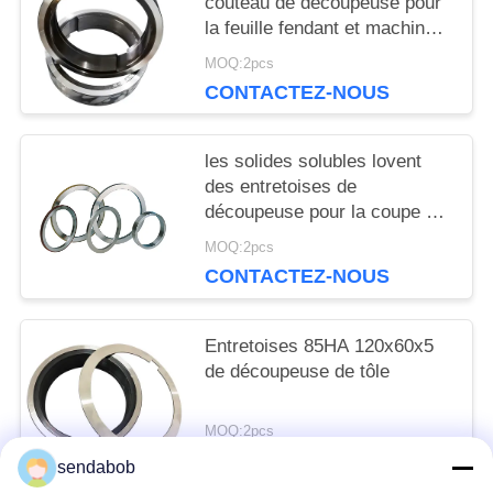
couteau de découpeuse pour
SITE
la feuille fendant et machine
de rebobinage
MOQ:2pcs
CONTACTEZ-NOUS
POLITIQUE
DE
les solides solubles lovent
des entretoises de
CONFIDENTIALITÉ
découpeuse pour la coupe à
la machine de longueur
MOQ:2pcs
CONTACTEZ-NOUS
Entretoises 85HA 120x60x5
de découpeuse de tôle
MOQ:2pcs
CONTACTEZ-NOUS
sendabob