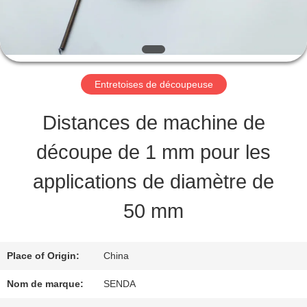
PROPOS
DE
NOUS
Entretoises de découpeuse
VISITE
Distances de machine de
DE
découpe de 1 mm pour les
L'USINE
applications de diamètre de
50 mm
CONTRÔLE
DE
Place of Origin:
China
LA
Nom de marque:
SENDA