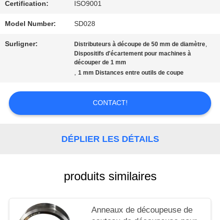
QUALITÉ
Certification:
ISO9001
Model Number:
SD028
NOUVELLES
Surligner:
,
Distributeurs à découpe de 50 mm de diamètre
Dispositifs d'écartement pour machines à
découper de 1 mm
LES
,
1 mm Distances entre outils de coupe
AFFAIRES
CONTACT!
DEMANDEZ
DÉPLIER LES DÉTAILS
UN DEVIS
produits similaires
PLAN
DU
Anneaux de découpeuse de