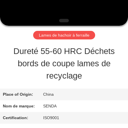
PROPOS
DE
NOUS
Lames de hachoir à ferraille
VISITE
Dureté 55-60 HRC Déchets
DE
bords de coupe lames de
L'USINE
recyclage
CONTRÔLE
Place of Origin:
China
DE
Nom de marque:
SENDA
LA
Certification:
ISO9001