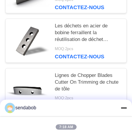
SITE
CONTACTEZ-NOUS
Les déchets en acier de
POLITIQUE
bobine ferraillent la
DE
réutilisation de déchet
métallique de Chopper Blades
MOQ:2pcs
CONFIDENTIALITÉ
HRC 55
CONTACTEZ-NOUS
Lignes de Chopper Blades
Cutter On Trimming de chute
de tôle
MOQ:2pcs
CONTACTEZ-NOUS
sendabob
7:18 AM
Catégories populaires
Tous