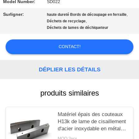
QUALITÉ
Model Number:
SD022
Surligner:
,
haute dureté Bords de découpage en ferraille
,
Déchets de recyclage
NOUVELLES
Déchets de lames de déchiqueteur
LES
CONTACT!
AFFAIRES
DÉPLIER LES DÉTAILS
DEMANDEZ
produits similaires
UN DEVIS
Matériel épais des couteaux
PLAN
H13k de lame de cisaillement
d'acier inoxydable en métal
DU
réutilisant la ligne
MOQ:2pcs