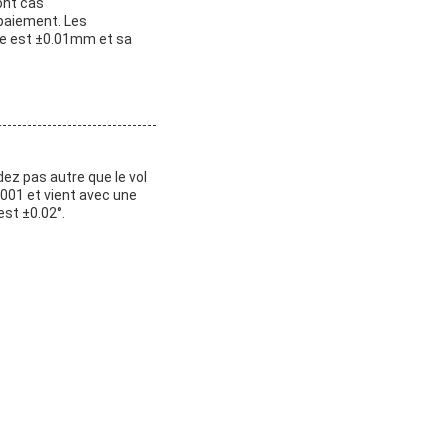
ont cas
 paiement. Les
ame est ±0.01mm et sa
ez pas autre que le vol
9001 et vient avec une
est ±0.02°.