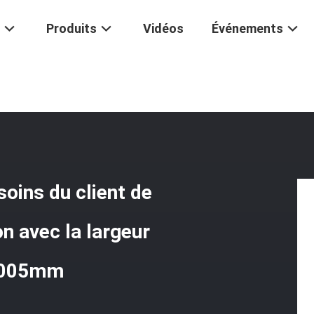
Produits
Vidéos
Événements
 Volante Adaptée Aux Besoins Du Client De Cisaillement De Haute Pré
oins du client de
on avec la largeur
0.005mm