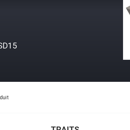
SD15
duit
TRAITS