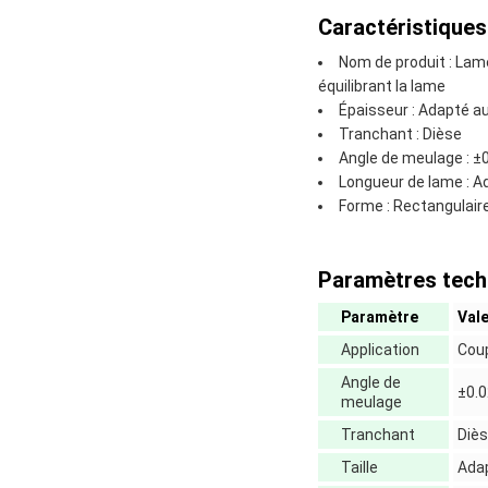
Caractéristiques 
Nom de produit : Lame
équilibrant la lame
Épaisseur : Adapté au
Tranchant : Dièse
Angle de meulage : ±0
Longueur de lame : A
Forme : Rectangulair
Paramètres tech
Paramètre
Val
Application
Coup
Angle de
±0.0
meulage
Tranchant
Diè
Taille
Adap