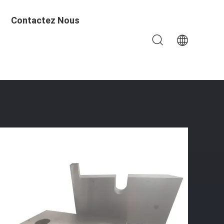
Contactez Nous
cision Avec La Largeur De Meulage De L'exactitude