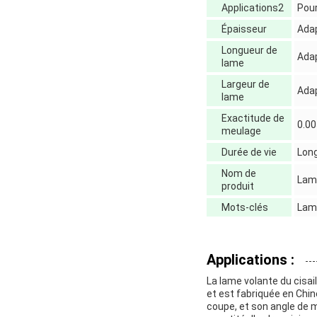
Applications2
Pour
Épaisseur
Adap
Longueur de
Adap
lame
Largeur de
Adap
lame
Exactitude de
0.0
meulage
Durée de vie
Lon
Nom de
Lame
produit
Mots-clés
Lame
Applications :
La lame volante du cisai
et est fabriquée en Chine
coupe, et son angle de 