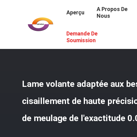
A Propos De
Aperçu
Nous
Demande De
Aperçu
/
Produits
/
Lame Volante De Cisaillement
/
Lame
0.005mm
Soumission
Lame volante adaptée aux bes
cisaillement de haute précisi
de meulage de l'exactitude 