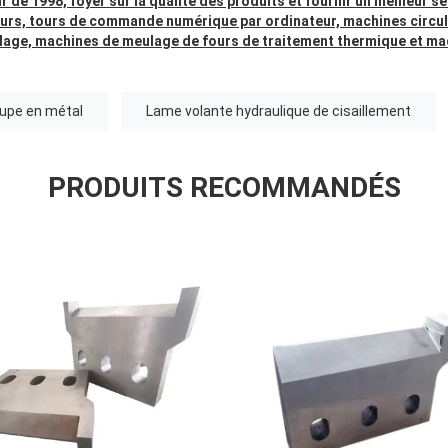
de 1998, foyer sur la qualité des produits et fournir un meilleur s
leurs, tours de commande numérique par ordinateur, machines circul
lage, machines de meulage de fours de traitement thermique et ma
oupe en métal
Lame volante hydraulique de cisaillement
PRODUITS RECOMMANDÉS