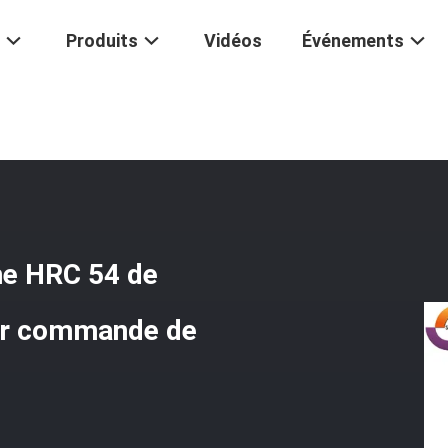
Produits
Vidéos
Événements
upeuse Volante De La Lame HRC 54 De Cisaillement De Chute Faite
me HRC 54 de
sur commande de