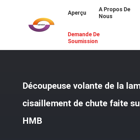
A Propos De
Aperçu
Nous
Demande De
Aperçu
/
Produits
/
Lame Volante De Cisaillement
/
Déco
Soumission
Découpeuse volante de la la
cisaillement de chute faite 
HMB