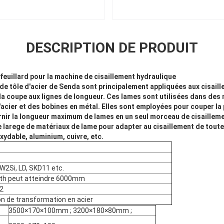
DESCRIPTION DE PRODUIT
feuillard pour la machine de cisaillement hydraulique
de tôle d'acier de Senda sont principalement appliquées aux cisaill
 la coupe aux lignes de longueur. Ces lames sont utilisées dans des
'acier et des bobines en métal. Elles sont employées pour couper la p
rnir la longueur maximum de lames en un seul morceau de cisaille
 larege de matériaux de lame pour adapter au cisaillement de toute
xydable, aluminium, cuivre, etc.
W2Si, LD, SKD11 etc.
th peut atteindre 6000mm
2
ion de transformation en acier
3500×170×100mm ; 3200×180×80mm ;