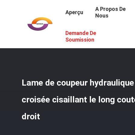
A Propos De
Aperçu
Nous
Demande De
Aperçu
/
Produits
/
Lames De Cisaillement D'alligator
/
L
Soumission
Lame de coupeur hydraulique
croisée cisaillant le long cou
droit