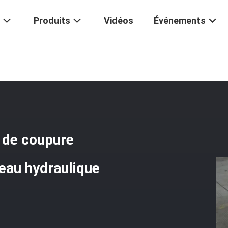
Produits
Vidéos
Événements
ame De Coupeur Hydraulique De Coupure Croisée Cisaillant Le Long Cou
 de coupure
teau hydraulique