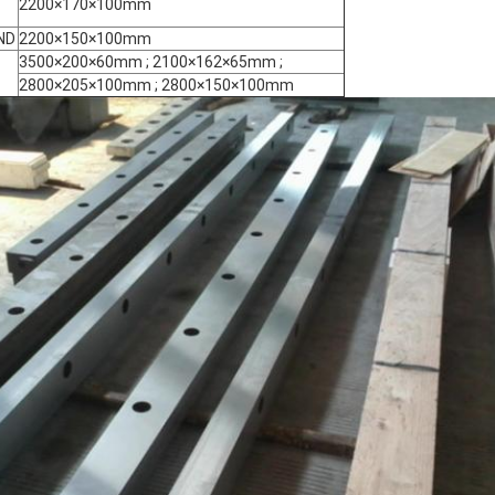
2200×170×100mm
OND
2200×150×100mm
3500×200×60mm ; 2100×162×65mm ;
2800×205×100mm ; 2800×150×100mm