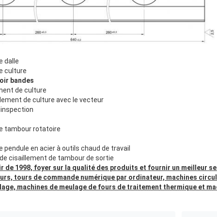
 dalle
e culture
oir bandes
ment de culture
lement de culture avec le vecteur
'inspection
e tambour rotatoire
 pendule en acier à outils chaud de travail
de cisaillement de tambour de sortie
de 1998, foyer sur la qualité des produits et fournir un meilleur s
leurs, tours de commande numérique par ordinateur, machines circul
lage, machines de meulage de fours de traitement thermique et ma