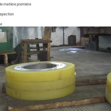
 de matière première
nspection
me