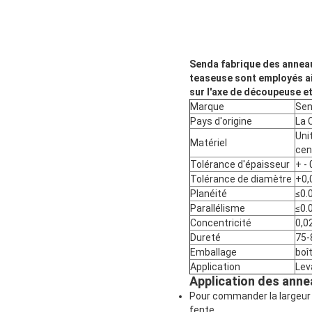
Senda fabrique des anneaux
teaseuse sont employés ai
sur l'axe de découpeuse e
Marque
Se
Pays d'origine
La 
Uni
Matériel
cen
Tolérance d'épaisseur
+ -
Tolérance de diamètre
+0,
Planéité
≤0.
Parallélisme
≤0.
Concentricité
0,0
Dureté
75-
Emballage
boît
Application
Lev
Application des anne
Pour commander la largeur 
fente.