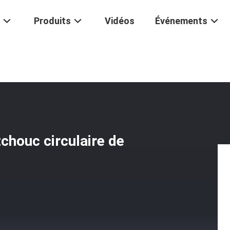
Produits
Vidéos
Événements
Remplacement Collé En Caoutchouc Circulaire De 75 Entretoises De 
chouc circulaire de