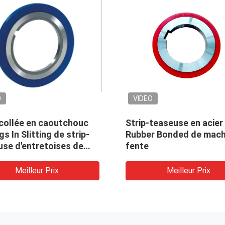
de
Strip-teaseuse d'anneaux en
Le mét
de
caoutchouc de machine de
entret
découpeuse
caout
Meilleur Prix