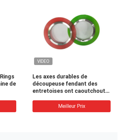
VIDEO
al fendant les
Entretoises collées en
oises collées en
caoutchouc de Rewinde
chouc arrondissent
anticorrosion
Meilleur Prix
Meilleur Prix