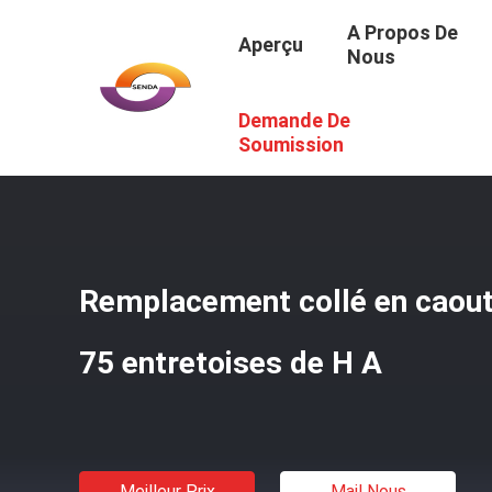
A Propos De
Aperçu
Nous
Demande De
Aperçu
/
Produits
/
Entretoises Collées En Caoutchouc
/
Soumission
Remplacement collé en caout
75 entretoises de H A
Meilleur Prix
Mail Nous