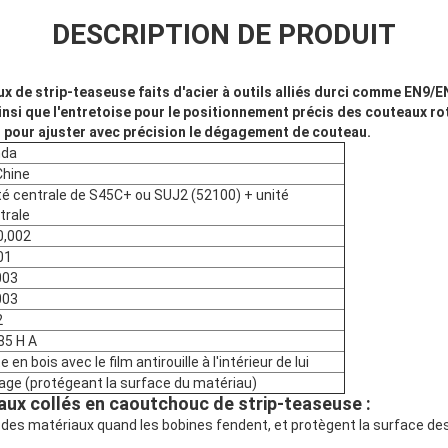
DESCRIPTION DE PRODUIT
 de strip-teaseuse faits d'acier à outils alliés durci comme EN9/EN
nsi que l'entretoise pour le positionnement précis des couteaux r
t pour ajuster avec précision le dégagement de couteau.
nda
Chine
té centrale de S45C+ ou SUJ2 (52100) + unité
trale
 0,002
01
003
003
2
85 H A
e en bois avec le film antirouille à l'intérieur de lui
age (protégeant la surface du matériau)
aux collés en caoutchouc de strip-teaseuse :
des matériaux quand les bobines fendent, et protègent la surface de