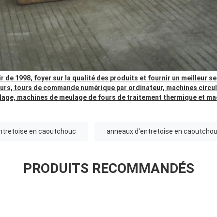
de 1998, foyer sur la qualité des produits et fournir un meilleur s
leurs, tours de commande numérique par ordinateur, machines circul
lage, machines de meulage de fours de traitement thermique et ma
'entretoise en caoutchouc
anneaux d'entretoise en caoutcho
PRODUITS RECOMMANDÉS