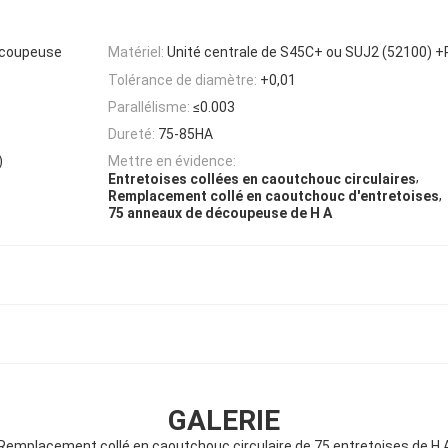
écoupeuse
Matériel:
Unité centrale de S45C+ ou SUJ2 (52100) 
Tolérance de diamètre:
+0,01
Parallélisme:
≤0.003
Dureté:
75-85HA
)
Mettre en évidence:
,
Entretoises collées en caoutchouc circulaires
,
Remplacement collé en caoutchouc d'entretoises
75 anneaux de découpeuse de H A
GALERIE
Remplacement collé en caoutchouc circulaire de 75 entretoises de H 