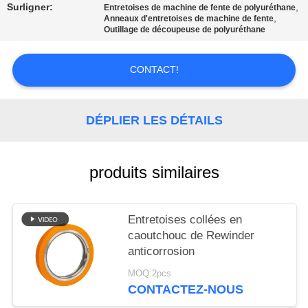
AFFAIRES
Surligner:
,
Entretoises de machine de fente de polyuréthane
,
Anneaux d'entretoises de machine de fente
Outillage de découpeuse de polyuréthane
DEMANDEZ
UN DEVIS
CONTACT!
PLAN
DÉPLIER LES DÉTAILS
DU
SITE
produits similaires
POLITIQUE
Entretoises collées en
DE
caoutchouc de Rewinder
CONFIDENTIALITÉ
anticorrosion
MOQ:2pcs
CONTACTEZ-NOUS