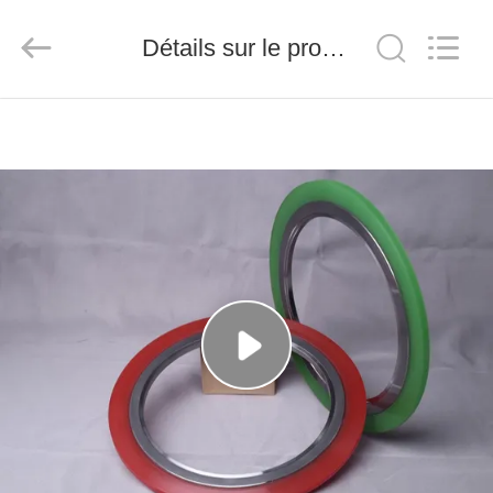
2026
Senda
Group
Détails sur le produit
Co.，
Ltd.
All
Rights
Reserved.
À
LA
MAISON
PRODUITS
VIDÉOS
À
PROPOS
DE