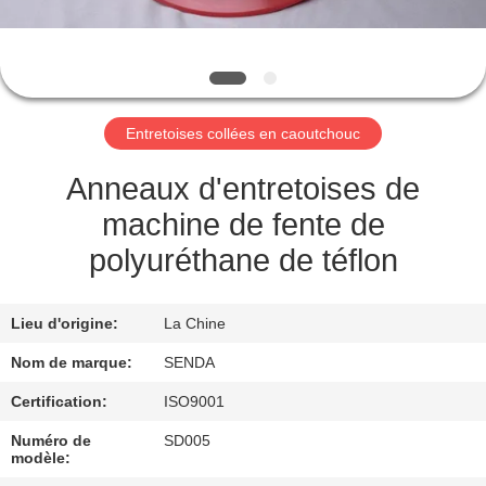
NOUS
VISITE
DE
Entretoises collées en caoutchouc
L'USINE
Anneaux d'entretoises de
CONTRÔLE
machine de fente de
DE
polyuréthane de téflon
LA
QUALITÉ
Lieu d'origine:
La Chine
Nom de marque:
SENDA
NOUVELLES
Certification:
ISO9001
Numéro de
SD005
LES
modèle: