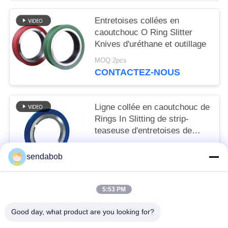
Entretoises collées en
caoutchouc O Ring Slitter
Knives d'uréthane et outillage
MOQ:2pcs
CONTACTEZ-NOUS
Ligne collée en caoutchouc de
Rings In Slitting de strip-
teaseuse d'entretoises de
grande pureté
MOQ:2pcs
sendabob
CONTACTEZ-NOUS
5:53 PM
Catégories populaires
Tous
Good day, what product are you looking for?