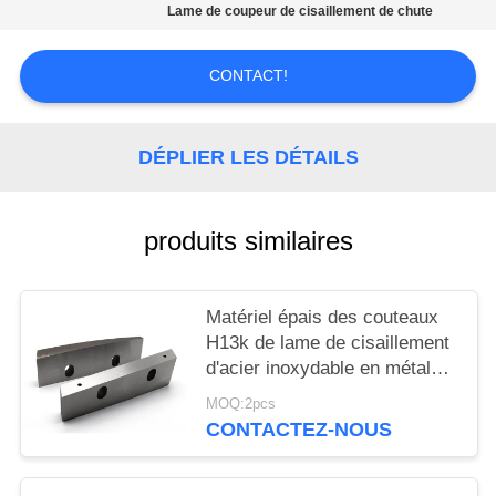
AFFAIRES
Lame de coupeur de cisaillement de chute
DEMANDEZ
CONTACT!
UN DEVIS
DÉPLIER LES DÉTAILS
PLAN
DU
produits similaires
SITE
Matériel épais des couteaux
POLITIQUE
H13k de lame de cisaillement
DE
d'acier inoxydable en métal
réutilisant la ligne
CONFIDENTIALITÉ
MOQ:2pcs
CONTACTEZ-NOUS