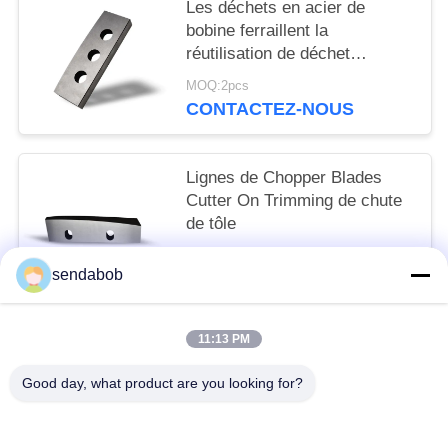
Les déchets en acier de
bobine ferraillent la
réutilisation de déchet
métallique de Chopper Blades
MOQ:2pcs
HRC 55
CONTACTEZ-NOUS
Lignes de Chopper Blades
Cutter On Trimming de chute
de tôle
MOQ:2pcs
sendabob
CONTACTEZ-NOUS
11:13 PM
Catégories populaires
Tous
Good day, what product are you looking for?
Lame Hydraulique De Cisaillement
Lames De Cisaillement De Tôle