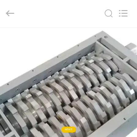
2026
Senda
Group
Co.，
Ltd.
All
Rights
Reserved.
À
LA
MAISON
PRODUITS
VIDÉOS
À
PROPOS
DE
NEWS