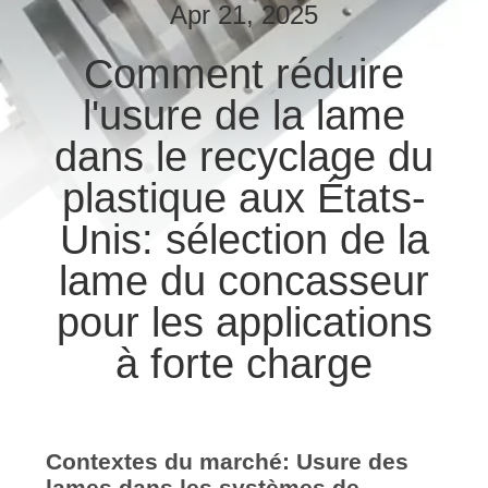
NOUS
Apr 21, 2025
Comment réduire
VISITE
l'usure de la lame
DE
dans le recyclage du
L'USINE
plastique aux États-
CONTRÔLE
Unis: sélection de la
DE
lame du concasseur
LA
pour les applications
QUALITÉ
à forte charge
NOUVELLES
LES
Contextes du marché: Usure des
lames dans les systèmes de