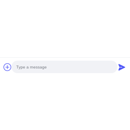
Photo
Video Call
Audio Call