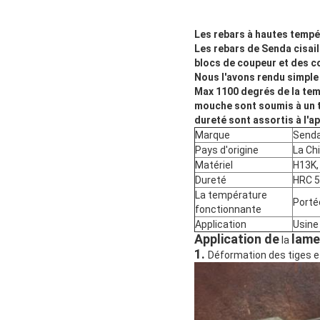
Les rebars à hautes tempér
Les rebars de Senda cisail
blocs de coupeur et des co
Nous l'avons rendu simple 
Max 1100 degrés de la tem
mouche sont soumis à un t
dureté sont assortis à l'a
Marque
Send
Pays d'origine
La Ch
Matériel
H13K,
Dureté
HRC 5
La température
Porté
fonctionnante
Application
Usine
Application de
lame
la
1.
Déformation des tiges e