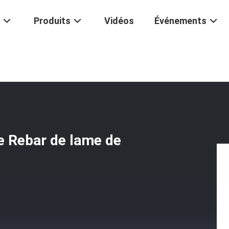
Produits
Vidéos
Événements
ame De Coupe Hydraulique De Rebar De Lame De Cisaillement De Rec
e Rebar de lame de