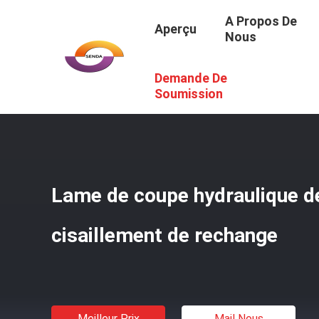
A Propos De
Aperçu
Nous
Demande De
Aperçu
/
Produits
/
Lame Hydraulique De Cisaillement
/
L
Soumission
Lame de coupe hydraulique d
cisaillement de rechange
Meilleur Prix
Mail Nous